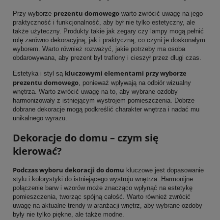
prezentu domowego
Przy wyborze
warto zwrócić uwagę na jego
praktyczność i funkcjonalność, aby był nie tylko estetyczny, ale
także użyteczny. Produkty takie jak zegary czy lampy mogą pełnić
rolę zarówno dekoracyjną, jak i praktyczną, co czyni je doskonałym
wyborem. Warto również rozważyć, jakie potrzeby ma osoba
obdarowywana, aby prezent był trafiony i cieszył przez długi czas.
kluczowymi elementami przy wyborze
Estetyka i styl są
prezentu domowego
, ponieważ wpływają na odbiór wizualny
wnętrza. Warto zwrócić uwagę na to, aby wybrane ozdoby
harmonizowały z istniejącym wystrojem pomieszczenia. Dobrze
dobrane dekoracje mogą podkreślić charakter wnętrza i nadać mu
unikalnego wyrazu.
Dekoracje do domu – czym się
kierować?
Podczas wyboru dekoracji do domu
kluczowe jest dopasowanie
stylu i kolorystyki do istniejącego wystroju wnętrza. Harmonijne
połączenie barw i wzorów może znacząco wpłynąć na estetykę
pomieszczenia, tworząc spójną całość. Warto również zwrócić
uwagę na aktualne trendy w aranżacji wnętrz, aby wybrane ozdoby
były nie tylko piękne, ale także modne.