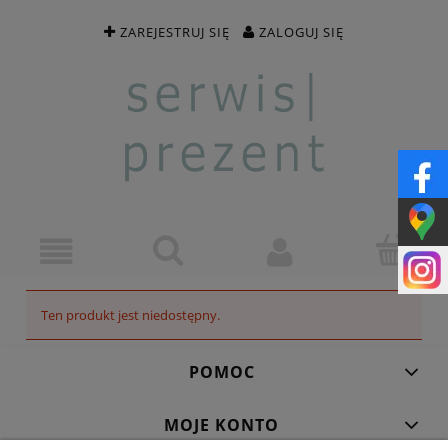
ZAREJESTRUJ SIĘ
ZALOGUJ SIĘ
Ten produkt jest niedostępny.
POMOC
MOJE KONTO