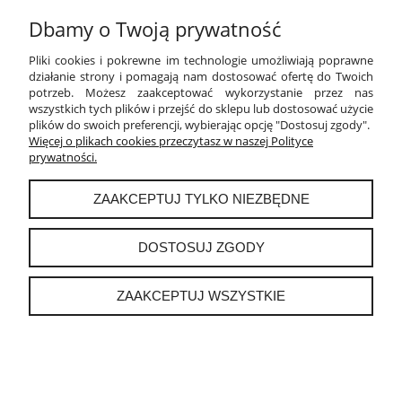
Dbamy o Twoją prywatność
PŁATNOŚCI I DOSTAWA
Pliki cookies i pokrewne im technologie umożliwiają poprawne
INFORMACJE
działanie strony i pomagają nam dostosować ofertę do Twoich
potrzeb. Możesz zaakceptować wykorzystanie przez nas
wszystkich tych plików i przejść do sklepu lub dostosować użycie
O NAS
plików do swoich preferencji, wybierając opcję "Dostosuj zgody".
Więcej o plikach cookies przeczytasz w naszej Polityce
prywatności.
instagram
ZAAKCEPTUJ TYLKO NIEZBĘDNE
POKAŻ PEŁNĄ WERSJĘ STRONY
DOSTOSUJ ZGODY
Sklep internetowy Shoper.pl
ZAAKCEPTUJ WSZYSTKIE