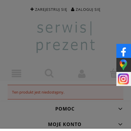
ZAREJESTRUJ SIĘ
ZALOGUJ SIĘ
Ten produkt jest niedostępny.
POMOC
MOJE KONTO