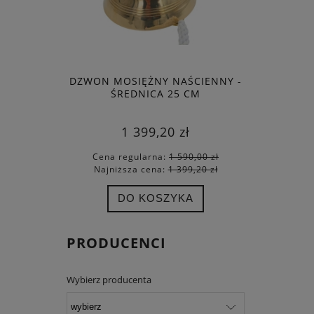
DZWON MOSIĘŻNY NAŚCIENNY -
ZESTAW D
ŚREDNICA 25 CM
W S
1 399,20 zł
Cena regularna:
1 590,00 zł
Cena
Najniższa cena:
1 399,20 zł
Najn
DO KOSZYKA
PRODUCENCI
Wybierz producenta