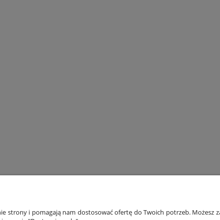
ONTO
PŁATNOŚCI I DOSTAWA
INF
anie strony i pomagają nam dostosować ofertę do Twoich potrzeb. Możesz za