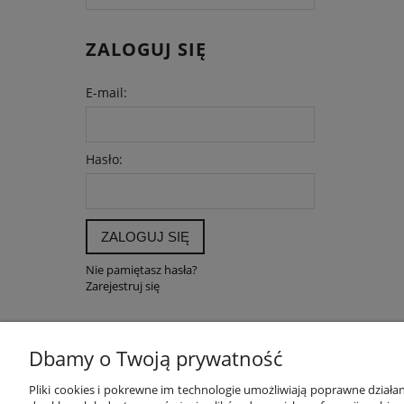
ZALOGUJ SIĘ
E-mail:
Hasło:
ZALOGUJ SIĘ
Nie pamiętasz hasła?
Zarejestruj się
Dbamy o Twoją prywatność
POMOC
MOJE K
Pliki cookies i pokrewne im technologie umożliwiają poprawne dział