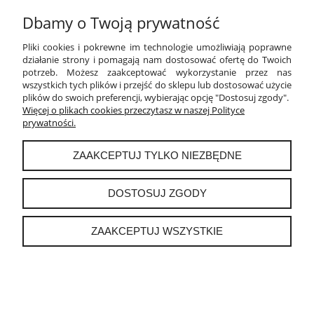
Dbamy o Twoją prywatność
PŁATNOŚCI I DOSTAWA
Pliki cookies i pokrewne im technologie umożliwiają poprawne
INFORMACJE
działanie strony i pomagają nam dostosować ofertę do Twoich
potrzeb. Możesz zaakceptować wykorzystanie przez nas
wszystkich tych plików i przejść do sklepu lub dostosować użycie
O NAS
plików do swoich preferencji, wybierając opcję "Dostosuj zgody".
Więcej o plikach cookies przeczytasz w naszej Polityce
prywatności.
instagram
ZAAKCEPTUJ TYLKO NIEZBĘDNE
POKAŻ PEŁNĄ WERSJĘ STRONY
DOSTOSUJ ZGODY
Sklep internetowy Shoper.pl
ZAAKCEPTUJ WSZYSTKIE