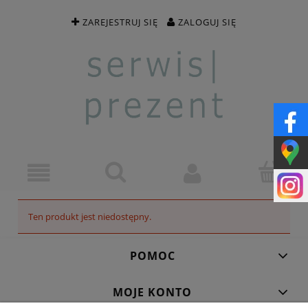
ZAREJESTRUJ SIĘ
ZALOGUJ SIĘ
Ten produkt jest niedostępny.
POMOC
MOJE KONTO