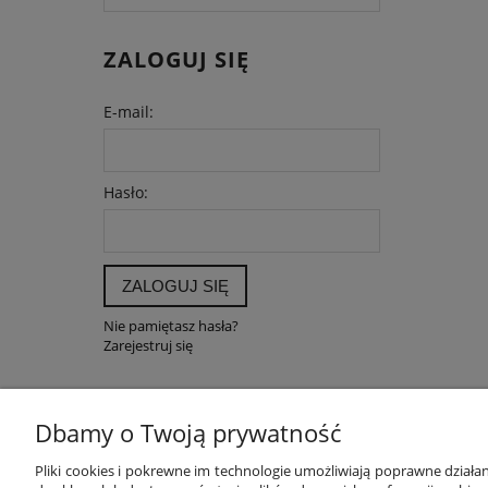
ZALOGUJ SIĘ
E-mail:
Hasło:
ZALOGUJ SIĘ
Nie pamiętasz hasła?
Zarejestruj się
Dbamy o Twoją prywatność
POMOC
MOJE K
Pliki cookies i pokrewne im technologie umożliwiają poprawne dział