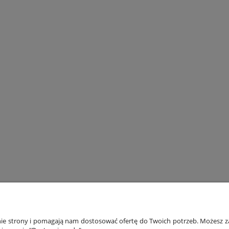
ONTO
PŁATNOŚCI I DOSTAWA
INF
anie strony i pomagają nam dostosować ofertę do Twoich potrzeb. Możesz za