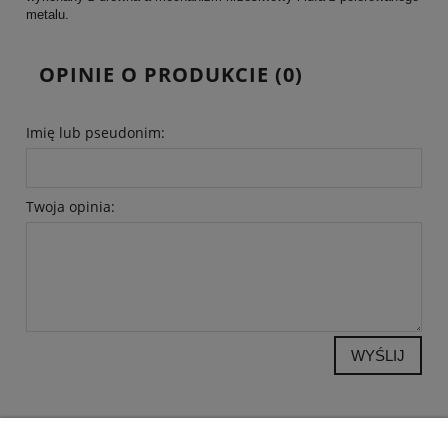
metalu.
OPINIE O PRODUKCIE (0)
Imię lub pseudonim:
Twoja opinia:
WYŚLIJ