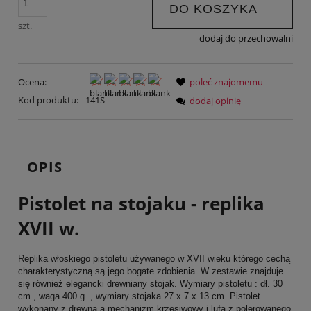
DO KOSZYKA
szt.
dodaj do przechowalni
Ocena:
poleć znajomemu
Kod produktu:
141S
dodaj opinię
OPIS
Pistolet na stojaku - replika
XVII w.
Replika włoskiego pistoletu używanego w XVII wieku którego cechą
charakterystyczną są jego bogate zdobienia. W zestawie znajduje
się również elegancki drewniany stojak. Wymiary pistoletu : dł. 30
cm , waga 400 g. , wymiary stojaka 27 x 7 x 13 cm. Pistolet
wykonany z drewna a mechanizm krzesiwowy i lufa z polerowanego