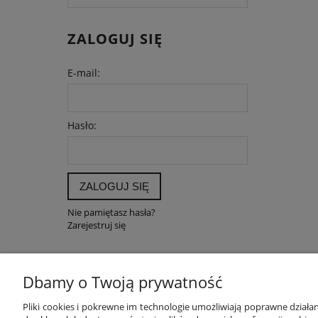
ZALOGUJ SIĘ
E-mail:
Hasło:
ZALOGUJ SIĘ
Nie pamiętasz hasła?
Zarejestruj się
Dbamy o Twoją prywatność
POMOC
MOJE K
Pliki cookies i pokrewne im technologie umożliwiają poprawne dział