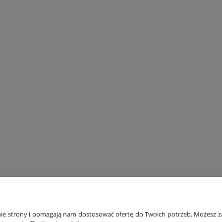
ONTO
PŁATNOŚCI I DOSTAWA
INF
anie strony i pomagają nam dostosować ofertę do Twoich potrzeb. Możesz za