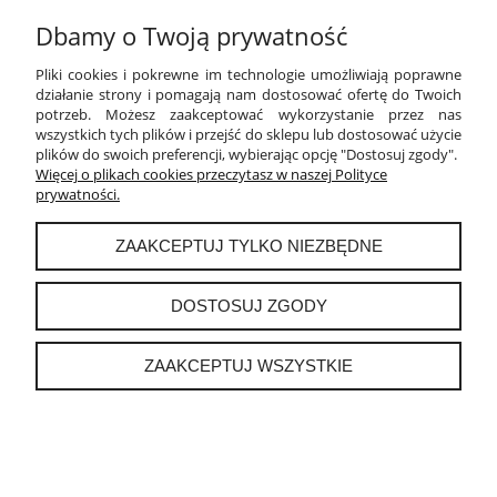
Dbamy o Twoją prywatność
PŁATNOŚCI I DOSTAWA
Pliki cookies i pokrewne im technologie umożliwiają poprawne
INFORMACJE
działanie strony i pomagają nam dostosować ofertę do Twoich
potrzeb. Możesz zaakceptować wykorzystanie przez nas
wszystkich tych plików i przejść do sklepu lub dostosować użycie
O NAS
plików do swoich preferencji, wybierając opcję "Dostosuj zgody".
Więcej o plikach cookies przeczytasz w naszej Polityce
prywatności.
instagram
ZAAKCEPTUJ TYLKO NIEZBĘDNE
POKAŻ PEŁNĄ WERSJĘ STRONY
DOSTOSUJ ZGODY
Sklep internetowy Shoper.pl
ZAAKCEPTUJ WSZYSTKIE