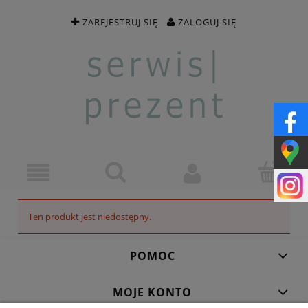
ZAREJESTRUJ SIĘ
ZALOGUJ SIĘ
Ten produkt jest niedostępny.
POMOC
MOJE KONTO