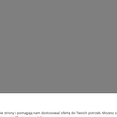
ONTO
PŁATNOŚCI I DOSTAWA
INF
anie strony i pomagają nam dostosować ofertę do Twoich potrzeb. Możesz za