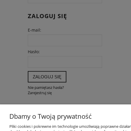
ZALOGUJ SIĘ
E-mail:
Hasło:
ZALOGUJ SIĘ
Nie pamiętasz hasła?
Zarejestruj się
Dbamy o Twoją prywatność
POMOC
MOJE K
Pliki cookies i pokrewne im technologie umożliwiają poprawne dział