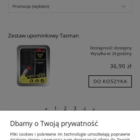
Promocja: (wybierz)
Zestaw upominkowy Tasman
Dostępność:
dostępny
Wysyłka w:
24 godziny
36,90 zł
DO KOSZYKA
«
1
2
3
4
»
Dbamy o Twoją prywatność
POMOC
Pliki cookies i pokrewne im technologie umożliwiają poprawne
działanie strony i pomagają nam dostosować ofertę do Twoich