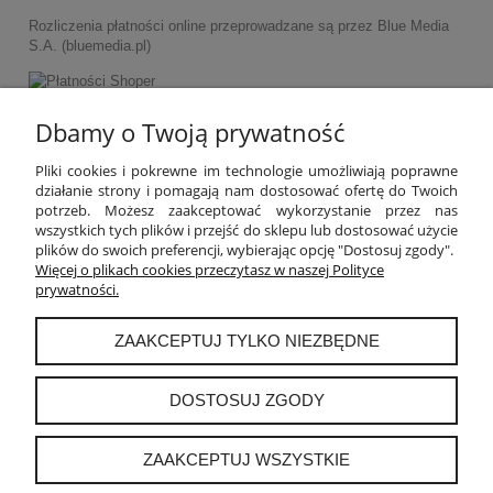
Rozliczenia płatności online przeprowadzane są przez Blue Media
S.A. (bluemedia.pl)
Dbamy o Twoją prywatność
POMOC
Pliki cookies i pokrewne im technologie umożliwiają poprawne
działanie strony i pomagają nam dostosować ofertę do Twoich
potrzeb. Możesz zaakceptować wykorzystanie przez nas
MOJE KONTO
wszystkich tych plików i przejść do sklepu lub dostosować użycie
plików do swoich preferencji, wybierając opcję "Dostosuj zgody".
PŁATNOŚCI I DOSTAWA
Więcej o plikach cookies przeczytasz w naszej Polityce
prywatności.
INFORMACJE
ZAAKCEPTUJ TYLKO NIEZBĘDNE
O NAS
DOSTOSUJ ZGODY
ZAAKCEPTUJ WSZYSTKIE
instagram