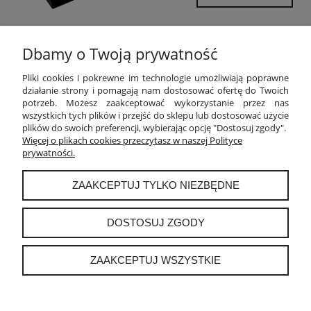
Dbamy o Twoją prywatność
POMOC
Pliki cookies i pokrewne im technologie umożliwiają poprawne
działanie strony i pomagają nam dostosować ofertę do Twoich
potrzeb. Możesz zaakceptować wykorzystanie przez nas
MOJE KONTO
wszystkich tych plików i przejść do sklepu lub dostosować użycie
plików do swoich preferencji, wybierając opcję "Dostosuj zgody".
PŁATNOŚCI I DOSTAWA
Więcej o plikach cookies przeczytasz w naszej Polityce
prywatności.
INFORMACJE
ZAAKCEPTUJ TYLKO NIEZBĘDNE
O NAS
DOSTOSUJ ZGODY
ZAAKCEPTUJ WSZYSTKIE
instagram
POKAŻ PEŁNĄ WERSJĘ STRONY