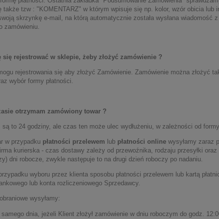
formę płatności. Ostatnia zakładka "Podsumowanie Zamówienia" sprawdzamy 
ię także tzw : "KOMENTARZ" w którym wpisuje się np. kolor, wzór obicia lub 
swoją skrzynkę e-mail, na którą automatycznie została wysłana wiadomość z
 o zamówieniu.
się rejestrować w sklepie, żeby złożyć zamówienie ?
ogu rejestrowania się aby złożyć Zamówienie. Zamówienie można złożyć takż
raz wybór formy płatności.
zasie otrzymam zamówiony towar ?
 są to 24 godziny, ale czas ten może ulec wydłużeniu, w zależności od formy
ar w przypadku
płatności przelewem
lub
płatności online
wysyłamy zaraz po
irma kurierska - czas dostawy zależy od przewoźnika, rodzaju przesyłki ora
rzy) dni robocze, zwykle następuje to na drugi dzień roboczy po nadaniu.
zypadku wyboru przez klienta sposobu płatności przelewem lub kartą płatnicz
ankowego lub konta rozliczeniowego Sprzedawcy.
pobraniowe wysyłamy:
 samego dnia, jeżeli Klient złożył zamówienie w dniu roboczym do godz. 12:0