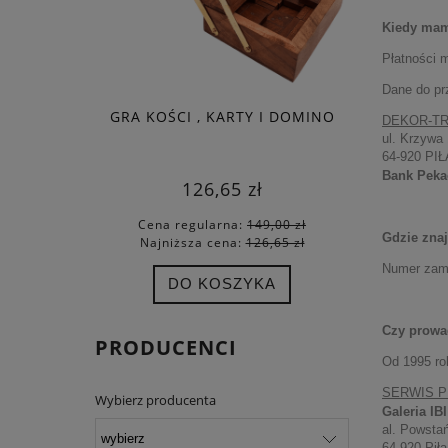
Kiedy mam
Płatności 
Dane do pr
GRA KOŚCI , KARTY I DOMINO
EKS
DEKOR-TR
MAG
ul. Krzywa
64-920 PIŁ
Bank Pekao
126,65 zł
Cena regularna:
149,00 zł
Cena
Gdzie znaj
Najniższa cena:
126,65 zł
Najn
Numer zamó
DO KOSZYKA
Czy prowad
PRODUCENCI
Od 1995 ro
SERWIS 
Wybierz producenta
Galeria IBI
al. Powsta
64-920 Piła