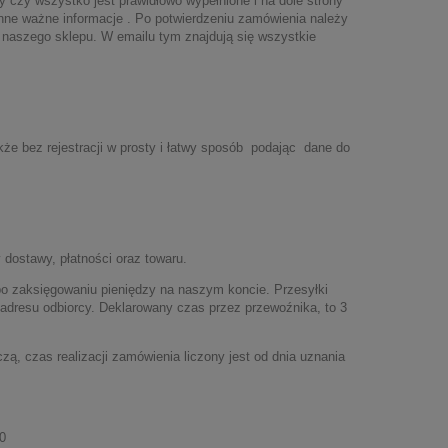
czy wszystko jest prawidłowo wypełnione i na dole strony
inne ważne informacje . Po potwierdzeniu zamówienia należy
 naszego sklepu. W emailu tym znajdują się wszystkie
e bez rejestracji w prosty i łatwy sposób podając dane do
 dostawy, płatności oraz towaru.
 zaksięgowaniu pieniędzy na naszym koncie. Przesyłki
z adresu odbiorcy. Deklarowany czas przez przewoźnika, to 3
ą, czas realizacji zamówienia liczony jest od dnia uznania
0