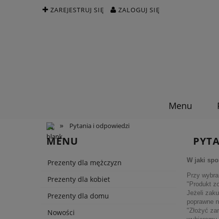
ZAREJESTRUJ SIĘ
ZALOGUJ SIĘ
Menu
»
Pytania i odpowiedzi
MENU
PYTA
W jaki sp
Prezenty dla mężczyzn
Przy wybra
Prezenty dla kobiet
"Produkt z
Jeżeli zak
Prezenty dla domu
poprawne na
"Złożyć za
Nowości