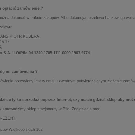
 opłacić zamówienie ?
można dokonać w trakcie zakupów. Albo dokonując przelewu bankowego wpisu
zelewu:
KLUZYWNY KOMPAS
BALETNICA PUDEŁECZKO SERCE
ANS PIOTR KUBERA
NETYCZNY CARDAN
POZYTYWKA
 15-17
A
 S.A. II O/Piła 04 1240 1705 1111 0000 1903 9774
524,00 zł
106,25 zł
 regularna:
655,00 zł
Cena regularna:
125,00 zł
dę nr. zamówienia ?
iższa cena:
524,00 zł
Najniższa cena:
106,25 zł
wienia przesyłany jest w emailu zwrotnym potwierdzającym złożenie zamów
DO KOSZYKA
DO KOSZYKA
zicie tylko sprzedaż poprzez Internet, czy macie gdzieś sklep aby moż
ku prowadzimy sklep stacjonarny w Pile. Znajdziecie nas:
PREZENT
ńców Wielkopolskich 162
.