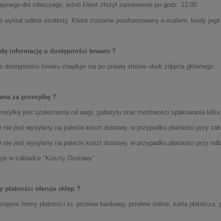
ępnego dni roboczego, jeżeli klient złożył zamówienie po godz. 12:00
nt wybrał odbiór osobisty, Klient zostanie poinformowany e-mailem, kiedy je
dę informację o dostępności towaru ?
o dostępności towaru znajduje się po prawej stronie obok zdjęcia głównego.
cena za przesyłkę ?
zesyłkę jest uzależniona od wagi, gabarytu oraz możliwości spakowania kilku
r nie jest wysyłany na palecie koszt dostawy, w przypadku płatności przy zak
r nie jest wysyłany na palecie koszt dostawy, w przypadku płatności przy odb
eje w zakładce "Koszty Dostawy"
y płatności oferuje sklep ?
tępne formy płatności to: przelew bankowy, przelew online, karta płatnicza, 