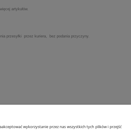
więcej artykułów.
ia przesyłki przez kuriera, bez podania przyczyny.
ORMACJE
O NAS
akceptować wykorzystanie przez nas wszystkich tych plików i przejść