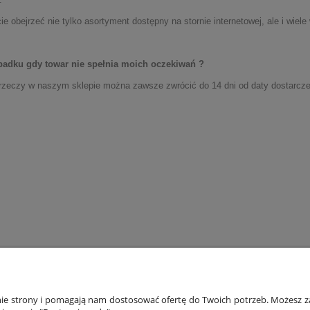
 obejrzeć nie tylko asortyment dostępny na stornie internetowej, ale i wiele 
padku gdy towar nie spełnia moich oczekiwań ?
rzeczy w naszym sklepie można zawsze zwrócić do 14 dni od daty dostarczen
ONTO
PŁATNOŚCI I DOSTAWA
INF
anie strony i pomagają nam dostosować ofertę do Twoich potrzeb. Możesz za