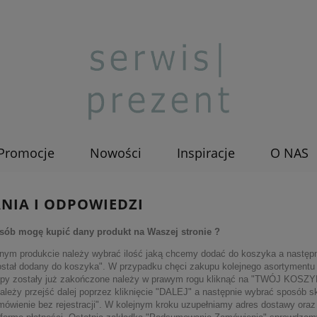
Promocje
Nowości
Inspiracje
O NAS
NIA I ODPOWIEDZI
osób mogę kupić dany produkt na Waszej stronie ?
nym produkcie należy wybrać ilość jaką chcemy dodać do koszyka a następ
ostał dodany do koszyka". W przypadku chęci zakupu kolejnego asortymentu
upy zostały już zakończone należy w prawym rogu kliknąć na "TWÓJ KOSZYK"
leży przejść dalej poprzez kliknięcie "DALEJ" a następnie wybrać sposób sk
mówienie bez rejestracji". W kolejnym kroku uzupełniamy adres dostawy oraz 