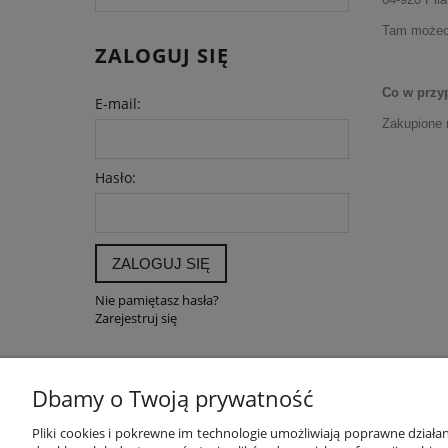
Tam możecie
ZALOGUJ SIĘ
Co w przy
E-mail:
Zakupione 
Hasło:
ZALOGUJ SIĘ
Nie pamiętasz hasła?
Zarejestruj się
Dbamy o Twoją prywatność
POMOC
MOJE K
Pliki cookies i pokrewne im technologie umożliwiają poprawne dział