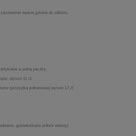
go zamówienie będzie gotowe do odbioru.
 artykułów w jedną paczkę.
upie, wynosi 11 zł.
iorze (przesyłka pobraniowa) wynosi 17 zł.
pobranie, gotówka/karta (odbiór własny)