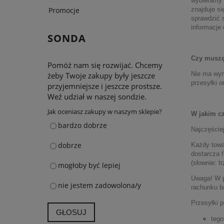
wybieramy 
znajduje s
Promocje
sprawdzić 
informacje
SONDA
Czy muszę 
Pomóż nam się rozwijać. Chcemy
Nie ma wym
żeby Twoje zakupy były jeszcze
przesyłki o
przyjemniejsze i jeszcze prostsze.
Weź udział w naszej sondzie.
Jak oceniasz zakupy w naszym sklepie?
W jakim c
bardzo dobrze
Najczęściej
dobrze
Każdy tow
dostarcza f
(słownie: t
mogłoby być lepiej
Uwaga! W pr
nie jestem zadowolona/y
rachunku b
Przesyłki 
GŁOSUJ
tego