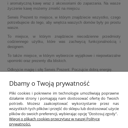
i aromatyczną kawę wraz z akcesoriami do zaparzania. Na wasze
życzenie kawę możemy zmielić na miejscu.
Serwis Prezent to miejsce, w którym znajdziecie wszystko, czego
potrzebujecie do tego, aby wnętrza waszych domów były po prostu
wasze.
To miejsce, w którym znajdziecie niecodzienne przedmioty
codziennego użytku, które was zachwycą funkcjonalnością i
designem.
To także miejsce, w którym wybierzcie wyjątkowe i niepowtarzalne
upominki oraz prezenty dla bliskich.
Odkryjcie magię i siłę Serwis Prezent. Poczujcie dobrą energię.
Dbamy o Twoją prywatność
POMOC
Pliki cookies i pokrewne im technologie umożliwiają poprawne
działanie strony i pomagają nam dostosować ofertę do Twoich
potrzeb. Możesz zaakceptować wykorzystanie przez nas
MOJE KONTO
wszystkich tych plików i przejść do sklepu lub dostosować użycie
plików do swoich preferencji, wybierając opcję "Dostosuj zgody".
PŁATNOŚCI I DOSTAWA
Więcej o plikach cookies przeczytasz w naszej Polityce
prywatności.