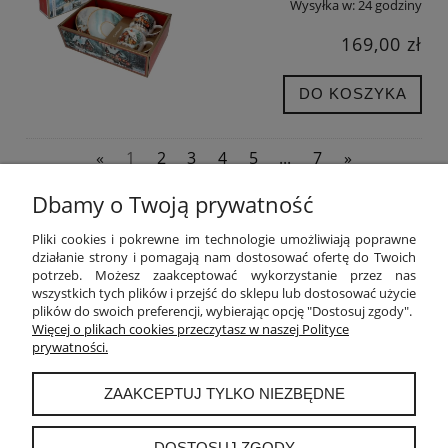
Wysyłka w:
24 godziny
169,00 zł
DO KOSZYKA
«
1
2
3
4
5
...
7
»
Dbamy o Twoją prywatność
POMOC
Pliki cookies i pokrewne im technologie umożliwiają poprawne
działanie strony i pomagają nam dostosować ofertę do Twoich
potrzeb. Możesz zaakceptować wykorzystanie przez nas
MOJE KONTO
wszystkich tych plików i przejść do sklepu lub dostosować użycie
plików do swoich preferencji, wybierając opcję "Dostosuj zgody".
PŁATNOŚCI I DOSTAWA
Więcej o plikach cookies przeczytasz w naszej Polityce
prywatności.
INFORMACJE
ZAAKCEPTUJ TYLKO NIEZBĘDNE
O NAS
DOSTOSUJ ZGODY