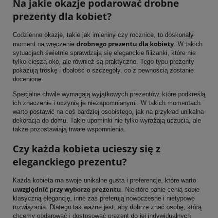
Na jakie okazje podarować drobne
prezenty dla kobiet?
Codzienne okazje, takie jak imieniny czy rocznice, to doskonały
drobnego prezentu dla kobiety
moment na wręczenie
. W takich
sytuacjach świetnie sprawdzają się eleganckie filiżanki, które nie
tylko cieszą oko, ale również są praktyczne. Tego typu prezenty
pokazują troskę i dbałość o szczegóły, co z pewnością zostanie
docenione.
Specjalne chwile wymagają wyjątkowych prezentów, które podkreślą
ich znaczenie i uczynią je niezapomnianymi. W takich momentach
warto postawić na coś bardziej osobistego, jak na przykład unikalna
dekoracja do domu. Takie upominki nie tylko wyrażają uczucia, ale
także pozostawiają trwałe wspomnienia.
Czy każda kobieta ucieszy się z
eleganckiego prezentu?
Każda kobieta ma swoje unikalne gusta i preferencje, które warto
uwzględnić przy wyborze prezentu
. Niektóre panie cenią sobie
klasyczną elegancję, inne zaś preferują nowoczesne i nietypowe
rozwiązania. Dlatego tak ważne jest, aby dobrze znać osobę, którą
chcemy obdarować i dostosować prezent do jej indywidualnych