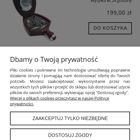
Wysyłka w:
24 godziny
199,00 zł
DO KOSZYKA
Dbamy o Twoją prywatność
POMOC
Pliki cookies i pokrewne im technologie umożliwiają poprawne
działanie strony i pomagają nam dostosować ofertę do Twoich
potrzeb. Możesz zaakceptować wykorzystanie przez nas
MOJE KONTO
wszystkich tych plików i przejść do sklepu lub dostosować użycie
plików do swoich preferencji, wybierając opcję "Dostosuj zgody".
PŁATNOŚCI I DOSTAWA
Więcej o plikach cookies przeczytasz w naszej Polityce
prywatności.
INFORMACJE
ZAAKCEPTUJ TYLKO NIEZBĘDNE
O NAS
DOSTOSUJ ZGODY