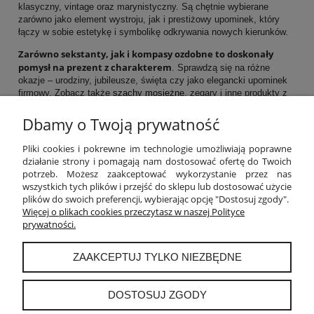
klasyczny, vintage oraz marynistyczny. Są chętnie wybierane
zarówno jako element wystroju, jak i prestiżowy upominek, który
łączy w sobie estetykę i symbolikę odkrywania nowych kierunków.
Zarówno sekstanty, jak i kompasy ozdobne to doskonały
pomysł na prezent z charakterem
. Sprawdzą się na różne
okazje – urodziny, jubileusze, święta czy jako elegancki upominek
firmowy. Zobacz także
szachy mosiężne
, zegary i inne produkty z
naszej oferty.
Dbamy o Twoją prywatność
POMOC
Pliki cookies i pokrewne im technologie umożliwiają poprawne
działanie strony i pomagają nam dostosować ofertę do Twoich
potrzeb. Możesz zaakceptować wykorzystanie przez nas
MOJE KONTO
wszystkich tych plików i przejść do sklepu lub dostosować użycie
plików do swoich preferencji, wybierając opcję "Dostosuj zgody".
PŁATNOŚCI I DOSTAWA
Więcej o plikach cookies przeczytasz w naszej Polityce
prywatności.
INFORMACJE
ZAAKCEPTUJ TYLKO NIEZBĘDNE
O NAS
DOSTOSUJ ZGODY