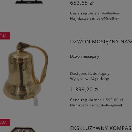
653,65 zł
Cena regularna:
769,00 zł
Najniższa cena:
615,20 zł
 - SYMBOL BOGACTWA I
GRA "KÓŁKO I KRZYŻYK"
CJA
POWODZENIA
DZWON MOSIĘŻNY NAŚC
319,20 zł
55,25 zł
Dzwon mosiężny
 regularna:
399,00 zł
Cena regularna:
65,00 zł
iższa cena:
319,20 zł
Najniższa cena:
65,00 zł
Dostępność:
dostępny
Wysyłka w:
24 godziny
DO KOSZYKA
DO KOSZYKA
1 399,20 zł
Cena regularna:
1 590,00 zł
Najniższa cena:
1 399,20 zł
CJA
EKSKLUZYWNY KOMPAS