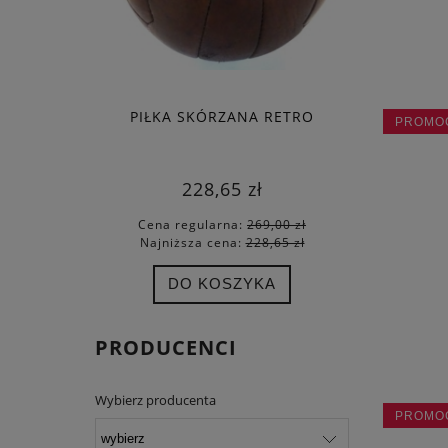
PIŁKA SKÓRZANA RETRO
FORTUNA
PROMO
228,65 zł
Cena regularna:
269,00 zł
Cena
Najniższa cena:
228,65 zł
Najn
DO KOSZYKA
PRODUCENCI
Wybierz producenta
PROMO