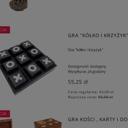
CJA
GRA "KÓŁKO I KRZYŻYK
Gra "kółko i krzyżyk"
Dostępność:
dostępny
Wysyłka w:
24 godziny
55,25 zł
Cena regularna:
65,00 zł
Najniższa cena:
65,00 zł
CJA
GRA KOŚCI , KARTY I D