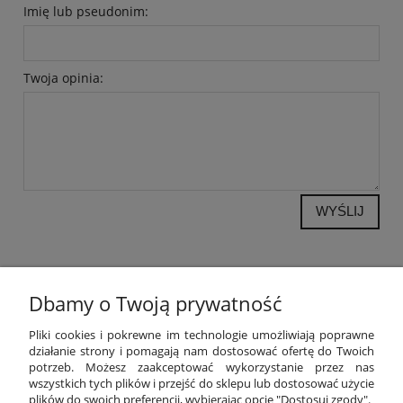
Imię lub pseudonim:
Twoja opinia:
WYŚLIJ
Dbamy o Twoją prywatność
POMOC
Pliki cookies i pokrewne im technologie umożliwiają poprawne
działanie strony i pomagają nam dostosować ofertę do Twoich
potrzeb. Możesz zaakceptować wykorzystanie przez nas
MOJE KONTO
wszystkich tych plików i przejść do sklepu lub dostosować użycie
plików do swoich preferencji, wybierając opcję "Dostosuj zgody".