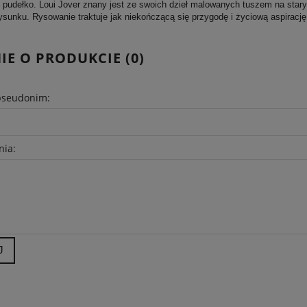
 pudełko. Loui Jover znany jest ze swoich dzieł malowanych tuszem na stary
ysunku. Rysowanie traktuje jak niekończącą się przygodę i życiową aspiracj
IE O PRODUKCIE (0)
pseudonim:
nia:
J