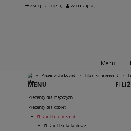
ZAREJESTRUJ SIĘ
ZALOGUJ SIĘ
Menu
»
»
»
Prezenty dla kobiet
Filiżanki na prezent
F
MENU
FIL
Prezenty dla mężczyzn
Prezenty dla kobiet
Filiżanki na prezent
Filiżanki śniadaniowe