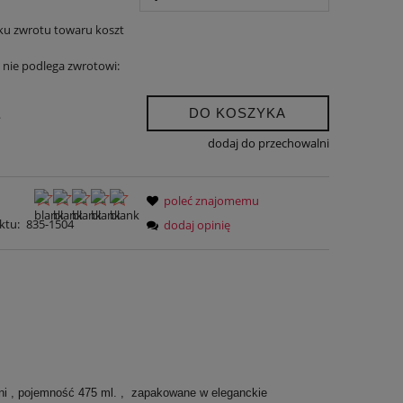
ku zwrotu towaru koszt
nie podlega zwrotowi:
DO KOSZYKA
.
dodaj do przechowalni
poleć znajomemu
ktu:
835-1504
dodaj opinię
ni , pojemność 475 ml. , zapakowane w eleganckie