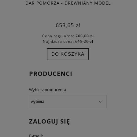
DAR POMORZA - DREWNIANY MODEL
ZESTAW D
W S
653,65 zł
Cena regularna:
769,00 zł
Cena
Najniższa cena:
615,20 zł
Najn
DO KOSZYKA
PRODUCENCI
Wybierz producenta
ZALOGUJ SIĘ
E-mail: