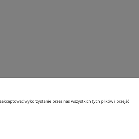
ORMACJE
O NAS
akceptować wykorzystanie przez nas wszystkich tych plików i przejść
 prywatności
Kontakt i dane firmy
kupować?
O firmie