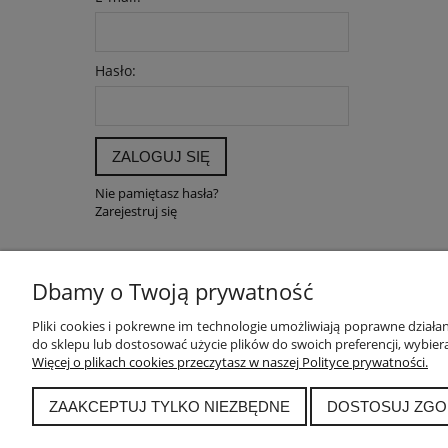
Hasło:
ZALOGUJ SIĘ
Nie pamiętasz hasła?
Zarejestruj się
Dbamy o Twoją prywatność
POMOC
MOJE K
Pliki cookies i pokrewne im technologie umożliwiają poprawne dział
do sklepu lub dostosować użycie plików do swoich preferencji, wybiera
Zwroty i reklamacje
Twoje zam
Więcej o plikach cookies przeczytasz w naszej Polityce prywatności.
Pytania i odpowiedzi
Ustawieni
Regulamin
Przechow
ZAAKCEPTUJ TYLKO NIEZBĘDNE
DOSTOSUJ ZGO