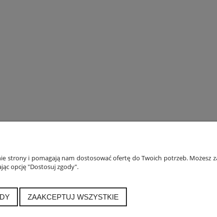
ONTO
PŁATNOŚCI I DOSTAWA
INF
anie strony i pomagają nam dostosować ofertę do Twoich potrzeb. Możesz za
jąc opcję "Dostosuj zgody".
ówienia
Formy płatności
Polityka
a konta
Czas i koszty dostawy
Jak 
alnia
Czas realizacji zamówienia
DY
ZAAKCEPTUJ WSZYSTKIE