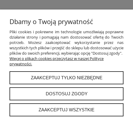
Dbamy o Twoją prywatność
POMOC
Pliki cookies i pokrewne im technologie umożliwiają poprawne
działanie strony i pomagają nam dostosować ofertę do Twoich
potrzeb. Możesz zaakceptować wykorzystanie przez nas
MOJE KONTO
wszystkich tych plików i przejść do sklepu lub dostosować użycie
plików do swoich preferencji, wybierając opcję "Dostosuj zgody".
PŁATNOŚCI I DOSTAWA
Więcej o plikach cookies przeczytasz w naszej Polityce
prywatności.
INFORMACJE
ZAAKCEPTUJ TYLKO NIEZBĘDNE
O NAS
DOSTOSUJ ZGODY
ZAAKCEPTUJ WSZYSTKIE
instagram
POKAŻ PEŁNĄ WERSJĘ STRONY