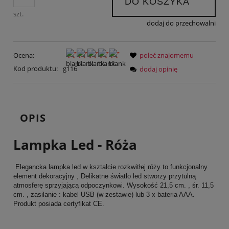
DO KOSZYKA
szt.
dodaj do przechowalni
Ocena:
poleć znajomemu
Kod produktu:
g116
dodaj opinię
OPIS
Lampka Led - Róża
Elegancka lampka led w kształcie rozkwitłej róży to funkcjonalny
element dekoracyjny , Delikatne światło led stworzy przytulną
atmosferę sprzyjającą odpoczynkowi. Wysokość 21,5 cm. , śr. 11,5
cm. , zasilanie : kabel USB (w zestawie) lub 3 x bateria AAA.
Produkt posiada certyfikat CE.