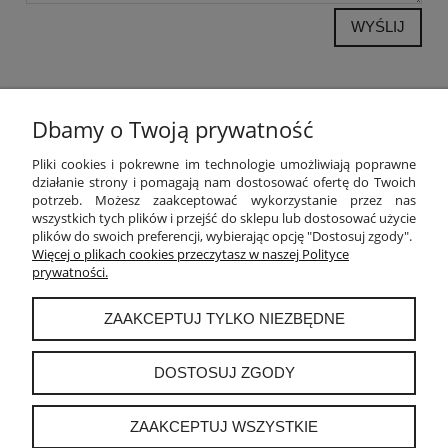
WYŚLIJ
Dbamy o Twoją prywatność
POMOC
Pliki cookies i pokrewne im technologie umożliwiają poprawne
działanie strony i pomagają nam dostosować ofertę do Twoich
potrzeb. Możesz zaakceptować wykorzystanie przez nas
MOJE KONTO
wszystkich tych plików i przejść do sklepu lub dostosować użycie
plików do swoich preferencji, wybierając opcję "Dostosuj zgody".
PŁATNOŚCI I DOSTAWA
Więcej o plikach cookies przeczytasz w naszej Polityce
prywatności.
INFORMACJE
ZAAKCEPTUJ TYLKO NIEZBĘDNE
O NAS
DOSTOSUJ ZGODY
ZAAKCEPTUJ WSZYSTKIE
instagram