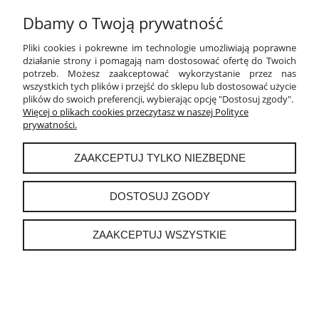
Dbamy o Twoją prywatność
PŁATNOŚCI I DOSTAWA
Pliki cookies i pokrewne im technologie umożliwiają poprawne
INFORMACJE
działanie strony i pomagają nam dostosować ofertę do Twoich
potrzeb. Możesz zaakceptować wykorzystanie przez nas
wszystkich tych plików i przejść do sklepu lub dostosować użycie
O NAS
plików do swoich preferencji, wybierając opcję "Dostosuj zgody".
Więcej o plikach cookies przeczytasz w naszej Polityce
prywatności.
instagram
ZAAKCEPTUJ TYLKO NIEZBĘDNE
POKAŻ PEŁNĄ WERSJĘ STRONY
DOSTOSUJ ZGODY
Sklep internetowy Shoper.pl
ZAAKCEPTUJ WSZYSTKIE