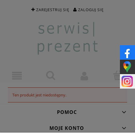
ZAREJESTRUJ SIĘ
ZALOGUJ SIĘ
Ten produkt jest niedostępny.
POMOC
MOJE KONTO