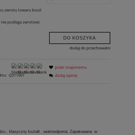
ku zwrotu towaru koszt
nie podlega zwrotowi:
DO KOSZYKA
.
dodaj do przechowalni
poleć znajomemu
ktu:
Q311007
dodaj opinię
zu , klasyczny kształt , wiatroodporna. Zapakowana w