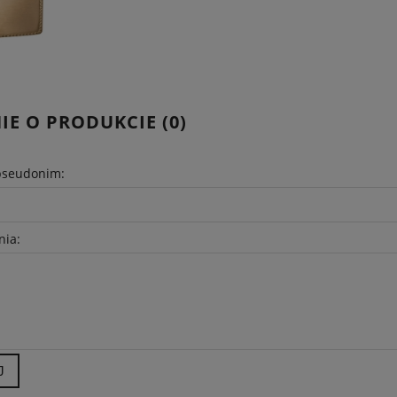
IE O PRODUKCIE (0)
pseudonim:
nia:
J