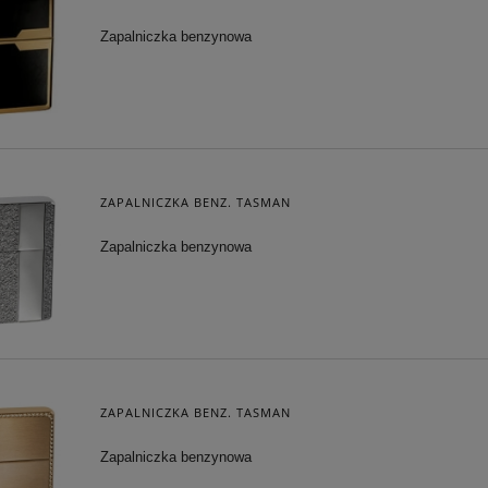
Zapalniczka benzynowa
AREK MECHANICZNY
OKRĘT MOSIĘŻNY NA DREWNIAN
KIESZONKOWY
PODSTAWIE
ZAPALNICZKA BENZ. TASMAN
101,15 zł
361,25 zł
Zapalniczka benzynowa
 regularna:
119,00 zł
Cena regularna:
425,00 zł
iższa cena:
101,15 zł
Najniższa cena:
361,25 zł
DO KOSZYKA
DO KOSZYKA
ZAPALNICZKA BENZ. TASMAN
Zapalniczka benzynowa