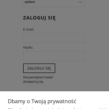
ZALOGUJ SIĘ
E-mail:
Hasło:
ZALOGUJ SIĘ
Nie pamiętasz hasła?
Zarejestruj się
Dbamy o Twoją prywatność
POMOC
MOJE K