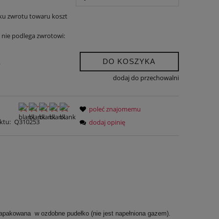
ku zwrotu towaru koszt
nie podlega zwrotowi:
DO KOSZYKA
.
dodaj do przechowalni
poleć znajomemu
ktu:
Q310253
dodaj opinię
 Zapakowana w ozdobne pudełko (nie jest napełniona gazem).