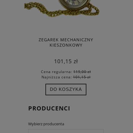
ZEGAREK MECHANICZNY
OKRĘT MO
KIESZONKOWY
101,15 zł
Cena regularna:
119,00 zł
Cena
Najniższa cena:
101,15 zł
Najn
DO KOSZYKA
PRODUCENCI
Wybierz producenta