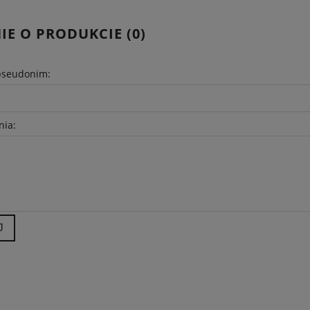
IE O PRODUKCIE (0)
pseudonim:
nia:
J