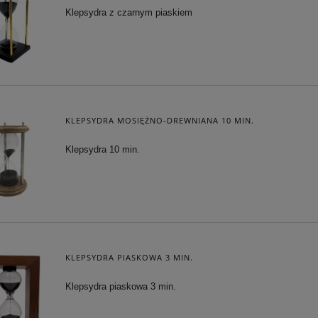
Klepsydra z czarnym piaskiem
A SKÓRZANA RETRO
FORTUNA - SYMBOL BOGACTWA
POWODZENIA
228,65 zł
319,20 zł
 regularna:
269,00 zł
Cena regularna:
399,00 zł
iższa cena:
228,65 zł
Najniższa cena:
319,20 zł
KLEPSYDRA MOSIĘŻNO-DREWNIANA 10 MIN.
DO KOSZYKA
DO KOSZYKA
Klepsydra 10 min.
KLEPSYDRA PIASKOWA 3 MIN.
Klepsydra piaskowa 3 min.