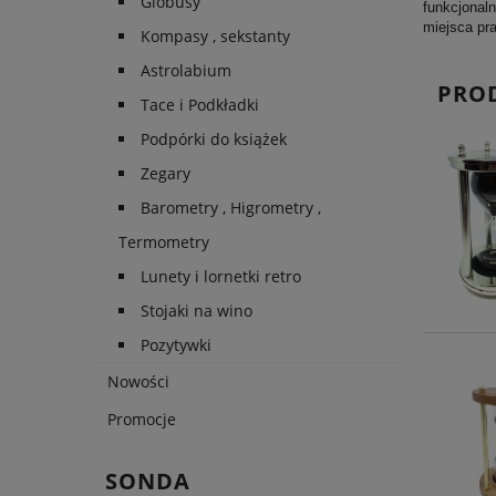
Globusy
funkcjonal
miejsca pr
Kompasy , sekstanty
Astrolabium
PRO
Tace i Podkładki
Podpórki do książek
Zegary
Barometry , Higrometry ,
Termometry
Lunety i lornetki retro
Stojaki na wino
Pozytywki
Nowości
Promocje
SONDA