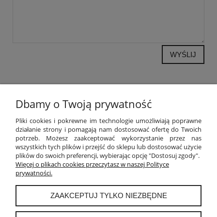
WYŚLIJ
Dbamy o Twoją prywatność
POMOC
Pliki cookies i pokrewne im technologie umożliwiają poprawne
działanie strony i pomagają nam dostosować ofertę do Twoich
potrzeb. Możesz zaakceptować wykorzystanie przez nas
MOJE KONTO
wszystkich tych plików i przejść do sklepu lub dostosować użycie
plików do swoich preferencji, wybierając opcję "Dostosuj zgody".
PŁATNOŚCI I DOSTAWA
Więcej o plikach cookies przeczytasz w naszej Polityce
prywatności.
INFORMACJE
ZAAKCEPTUJ TYLKO NIEZBĘDNE
O NAS