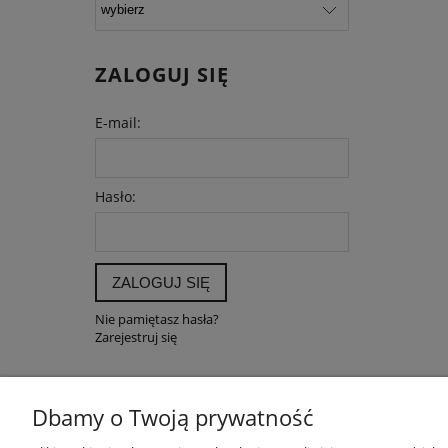
ZALOGUJ SIĘ
E-mail:
Hasło:
ZALOGUJ SIĘ
Nie pamiętasz hasła?
Zarejestruj się
Dbamy o Twoją prywatność
POMOC
MOJE K