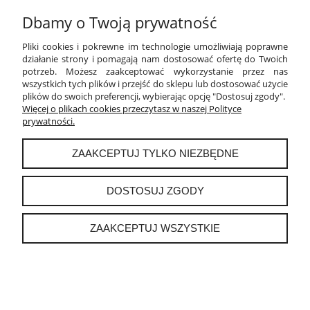
Dbamy o Twoją prywatność
PŁATNOŚCI I DOSTAWA
Pliki cookies i pokrewne im technologie umożliwiają poprawne
INFORMACJE
działanie strony i pomagają nam dostosować ofertę do Twoich
potrzeb. Możesz zaakceptować wykorzystanie przez nas
wszystkich tych plików i przejść do sklepu lub dostosować użycie
O NAS
plików do swoich preferencji, wybierając opcję "Dostosuj zgody".
Więcej o plikach cookies przeczytasz w naszej Polityce
prywatności.
instagram
ZAAKCEPTUJ TYLKO NIEZBĘDNE
POKAŻ PEŁNĄ WERSJĘ STRONY
DOSTOSUJ ZGODY
Sklep internetowy Shoper.pl
ZAAKCEPTUJ WSZYSTKIE