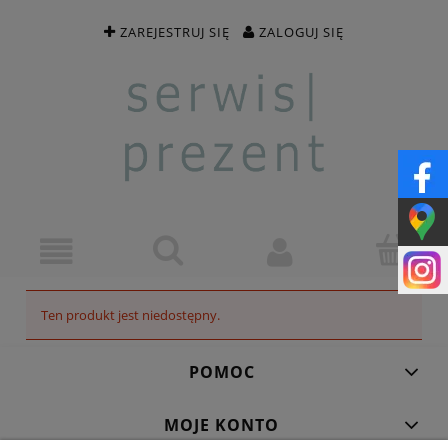
ZAREJESTRUJ SIĘ
ZALOGUJ SIĘ
Ten produkt jest niedostępny.
POMOC
MOJE KONTO