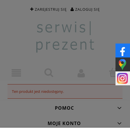
ZAREJESTRUJ SIĘ
ZALOGUJ SIĘ
Ten produkt jest niedostępny.
POMOC
MOJE KONTO