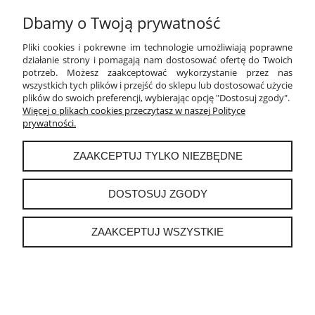
Dbamy o Twoją prywatność
PŁATNOŚCI I DOSTAWA
Pliki cookies i pokrewne im technologie umożliwiają poprawne
INFORMACJE
działanie strony i pomagają nam dostosować ofertę do Twoich
potrzeb. Możesz zaakceptować wykorzystanie przez nas
wszystkich tych plików i przejść do sklepu lub dostosować użycie
O NAS
plików do swoich preferencji, wybierając opcję "Dostosuj zgody".
Więcej o plikach cookies przeczytasz w naszej Polityce
prywatności.
instagram
ZAAKCEPTUJ TYLKO NIEZBĘDNE
POKAŻ PEŁNĄ WERSJĘ STRONY
DOSTOSUJ ZGODY
Sklep internetowy Shoper.pl
ZAAKCEPTUJ WSZYSTKIE