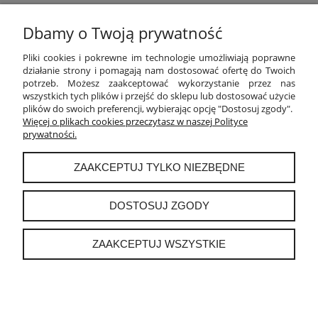
Dbamy o Twoją prywatność
POMOC
Pliki cookies i pokrewne im technologie umożliwiają poprawne
działanie strony i pomagają nam dostosować ofertę do Twoich
potrzeb. Możesz zaakceptować wykorzystanie przez nas
MOJE KONTO
wszystkich tych plików i przejść do sklepu lub dostosować użycie
plików do swoich preferencji, wybierając opcję "Dostosuj zgody".
PŁATNOŚCI I DOSTAWA
Więcej o plikach cookies przeczytasz w naszej Polityce
prywatności.
INFORMACJE
ZAAKCEPTUJ TYLKO NIEZBĘDNE
O NAS
DOSTOSUJ ZGODY
ZAAKCEPTUJ WSZYSTKIE
instagram
POKAŻ PEŁNĄ WERSJĘ STRONY
Sklep internetowy Shoper.pl