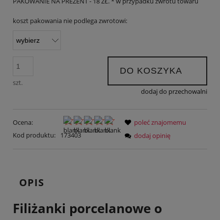
PAKOWANIE NA PREZENT - 18 ZŁ. * w przypadku zwrotu towaru
koszt pakowania nie podlega zwrotowi:
DO KOSZYKA
szt.
dodaj do przechowalni
Ocena:
poleć znajomemu
Kod produktu:
173403
dodaj opinię
OPIS
Filiżanki porcelanowe o