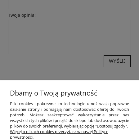
Twoja opinia:
WYŚLIJ
Dbamy o Twoją prywatność
POMOC
Pliki cookies i pokrewne im technologie umożliwiają poprawne
działanie strony i pomagają nam dostosować ofertę do Twoich
potrzeb. Możesz zaakceptować wykorzystanie przez nas
MOJE KONTO
wszystkich tych plików i przejść do sklepu lub dostosować użycie
plików do swoich preferencji, wybierając opcję "Dostosuj zgody".
PŁATNOŚCI I DOSTAWA
Więcej o plikach cookies przeczytasz w naszej Polityce
prywatności.