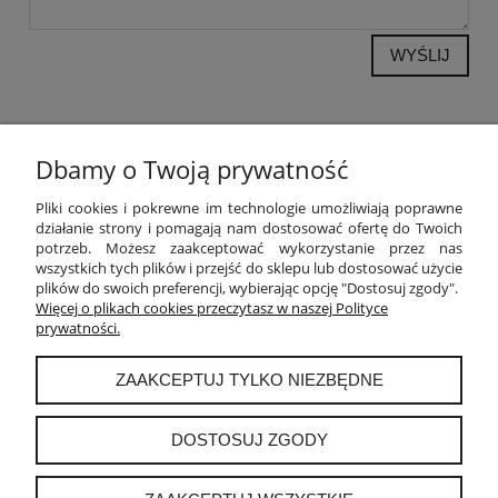
WYŚLIJ
Dbamy o Twoją prywatność
POMOC
Pliki cookies i pokrewne im technologie umożliwiają poprawne
działanie strony i pomagają nam dostosować ofertę do Twoich
potrzeb. Możesz zaakceptować wykorzystanie przez nas
MOJE KONTO
wszystkich tych plików i przejść do sklepu lub dostosować użycie
plików do swoich preferencji, wybierając opcję "Dostosuj zgody".
PŁATNOŚCI I DOSTAWA
Więcej o plikach cookies przeczytasz w naszej Polityce
prywatności.
INFORMACJE
ZAAKCEPTUJ TYLKO NIEZBĘDNE
O NAS
DOSTOSUJ ZGODY