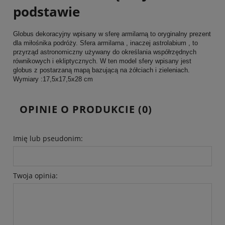
podstawie
Globus dekoracyjny wpisany w sferę armilarną to oryginalny prezent
dla miłośnika podróży. Sfera armilarna , inaczej astrolabium , to
przyrząd astronomiczny używany do określania współrzędnych
równikowych i ekliptycznych. W ten model sfery wpisany jest
globus z postarzaną mapą bazującą na żółciach i zieleniach.
Wymiary :17,5x17,5x28 cm
OPINIE O PRODUKCIE (0)
Imię lub pseudonim:
Twoja opinia: