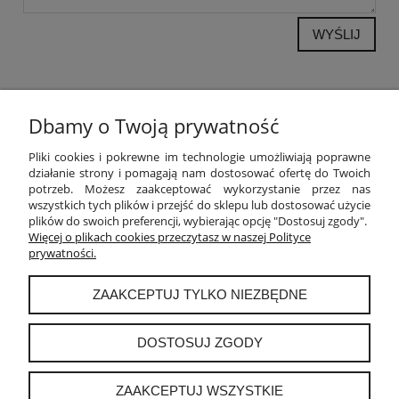
WYŚLIJ
Dbamy o Twoją prywatność
POMOC
Pliki cookies i pokrewne im technologie umożliwiają poprawne
działanie strony i pomagają nam dostosować ofertę do Twoich
potrzeb. Możesz zaakceptować wykorzystanie przez nas
MOJE KONTO
wszystkich tych plików i przejść do sklepu lub dostosować użycie
plików do swoich preferencji, wybierając opcję "Dostosuj zgody".
PŁATNOŚCI I DOSTAWA
Więcej o plikach cookies przeczytasz w naszej Polityce
prywatności.
INFORMACJE
ZAAKCEPTUJ TYLKO NIEZBĘDNE
O NAS
DOSTOSUJ ZGODY
ZAAKCEPTUJ WSZYSTKIE
instagram