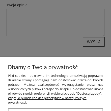
Twoja opinia:
WYŚLIJ
Dbamy o Twoją prywatność
POMOC
Pliki cookies i pokrewne im technologie umożliwiają poprawne
działanie strony i pomagają nam dostosować ofertę do Twoich
potrzeb. Możesz zaakceptować wykorzystanie przez nas
MOJE KONTO
wszystkich tych plików i przejść do sklepu lub dostosować użycie
plików do swoich preferencji, wybierając opcję "Dostosuj zgody".
PŁATNOŚCI I DOSTAWA
Więcej o plikach cookies przeczytasz w naszej Polityce
prywatności.