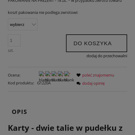
PAKOWANIE NA PREZENT - 18 ZŁ. * w przypadku zwrotu towaru
koszt pakowania nie podlega zwrotowi:
DO KOSZYKA
szt.
dodaj do przechowalni
Ocena:
poleć znajomemu
Kod produktu:
G1220A
dodaj opinię
OPIS
Karty - dwie talie w pudełku z