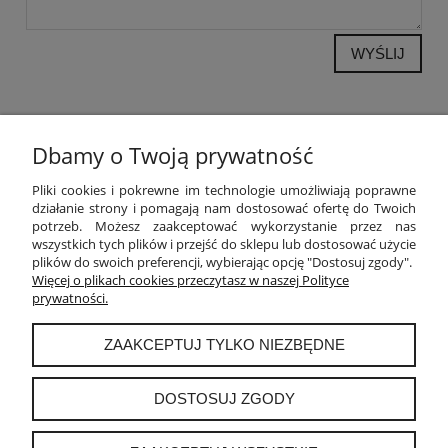
WYŚLIJ
Dbamy o Twoją prywatność
POMOC
Pliki cookies i pokrewne im technologie umożliwiają poprawne
działanie strony i pomagają nam dostosować ofertę do Twoich
potrzeb. Możesz zaakceptować wykorzystanie przez nas
MOJE KONTO
wszystkich tych plików i przejść do sklepu lub dostosować użycie
plików do swoich preferencji, wybierając opcję "Dostosuj zgody".
PŁATNOŚCI I DOSTAWA
Więcej o plikach cookies przeczytasz w naszej Polityce
prywatności.
INFORMACJE
ZAAKCEPTUJ TYLKO NIEZBĘDNE
O NAS
DOSTOSUJ ZGODY