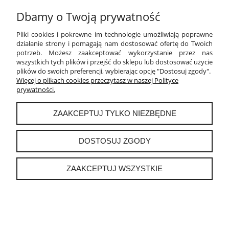
Dbamy o Twoją prywatność
PŁATNOŚCI I DOSTAWA
Pliki cookies i pokrewne im technologie umożliwiają poprawne
INFORMACJE
działanie strony i pomagają nam dostosować ofertę do Twoich
potrzeb. Możesz zaakceptować wykorzystanie przez nas
wszystkich tych plików i przejść do sklepu lub dostosować użycie
O NAS
plików do swoich preferencji, wybierając opcję "Dostosuj zgody".
Więcej o plikach cookies przeczytasz w naszej Polityce
prywatności.
instagram
ZAAKCEPTUJ TYLKO NIEZBĘDNE
POKAŻ PEŁNĄ WERSJĘ STRONY
DOSTOSUJ ZGODY
Sklep internetowy Shoper.pl
ZAAKCEPTUJ WSZYSTKIE