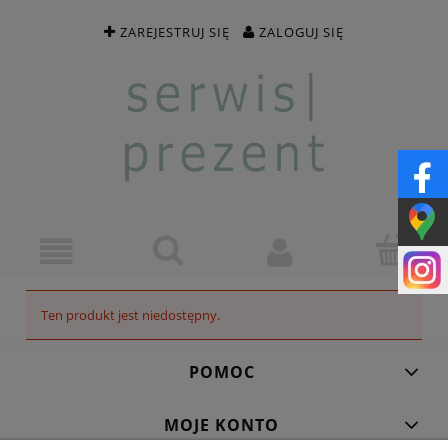
ZAREJESTRUJ SIĘ
ZALOGUJ SIĘ
Ten produkt jest niedostępny.
POMOC
MOJE KONTO