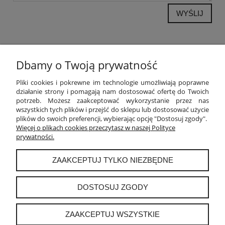
WYŚLIJ
Dbamy o Twoją prywatność
POMOC
Pliki cookies i pokrewne im technologie umożliwiają poprawne
działanie strony i pomagają nam dostosować ofertę do Twoich
potrzeb. Możesz zaakceptować wykorzystanie przez nas
MOJE KONTO
wszystkich tych plików i przejść do sklepu lub dostosować użycie
plików do swoich preferencji, wybierając opcję "Dostosuj zgody".
PŁATNOŚCI I DOSTAWA
Więcej o plikach cookies przeczytasz w naszej Polityce
prywatności.
INFORMACJE
ZAAKCEPTUJ TYLKO NIEZBĘDNE
O NAS
DOSTOSUJ ZGODY
ZAAKCEPTUJ WSZYSTKIE
instagram