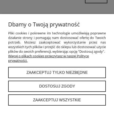
Dbamy o Twoją prywatność
POMOC
Pliki cookies i pokrewne im technologie umożliwiają poprawne
działanie strony i pomagają nam dostosować ofertę do Twoich
potrzeb. Możesz zaakceptować wykorzystanie przez nas
MOJE KONTO
wszystkich tych plików i przejść do sklepu lub dostosować użycie
plików do swoich preferencji, wybierając opcję "Dostosuj zgody".
PŁATNOŚCI I DOSTAWA
Więcej o plikach cookies przeczytasz w naszej Polityce
prywatności.
INFORMACJE
ZAAKCEPTUJ TYLKO NIEZBĘDNE
O NAS
DOSTOSUJ ZGODY
ZAAKCEPTUJ WSZYSTKIE
instagram