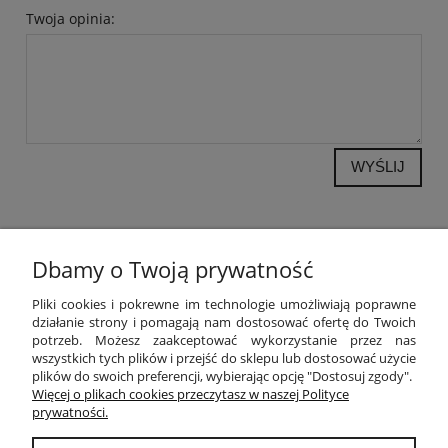
Twoja opinia:
WYŚLIJ
Dbamy o Twoją prywatność
POMOC
Pliki cookies i pokrewne im technologie umożliwiają poprawne
działanie strony i pomagają nam dostosować ofertę do Twoich
potrzeb. Możesz zaakceptować wykorzystanie przez nas
MOJE KONTO
wszystkich tych plików i przejść do sklepu lub dostosować użycie
plików do swoich preferencji, wybierając opcję "Dostosuj zgody".
PŁATNOŚCI I DOSTAWA
Więcej o plikach cookies przeczytasz w naszej Polityce
prywatności.
INFORMACJE