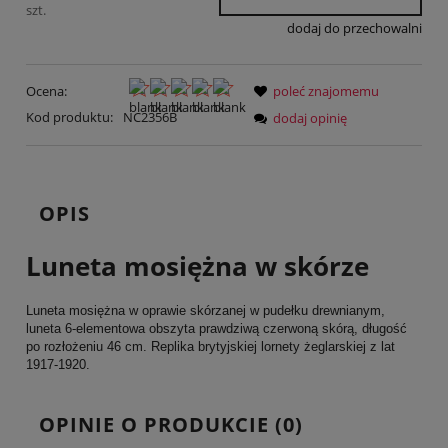
szt.
dodaj do przechowalni
Ocena:
poleć znajomemu
Kod produktu:
NC2356B
dodaj opinię
OPIS
Luneta mosiężna w skórze
Luneta mosiężna w oprawie skórzanej w pudełku drewnianym,
luneta 6-elementowa obszyta prawdziwą czerwoną skórą, długość
po rozłożeniu 46 cm. Replika brytyjskiej lornety żeglarskiej z lat
1917-1920.
OPINIE O PRODUKCIE (0)