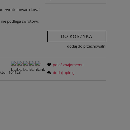
ku zwrotu towaru koszt
nie podlega zwrotowi:
DO KOSZYKA
.
dodaj do przechowalni
poleć znajomemu
ktu:
164128
dodaj opinię