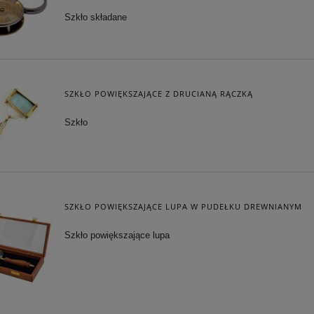
Szkło składane
A SKÓRZANA RETRO
FORTUNA - SYMBOL BOGACTWA
POWODZENIA
228,65 zł
319,20 zł
 regularna:
269,00 zł
Cena regularna:
399,00 zł
SZKŁO POWIĘKSZAJĄCE Z DRUCIANĄ RĄCZKĄ
iższa cena:
228,65 zł
Najniższa cena:
319,20 zł
Szkło
DO KOSZYKA
DO KOSZYKA
SZKŁO POWIĘKSZAJĄCE LUPA W PUDEŁKU DREWNIANYM
Szkło powiększające lupa