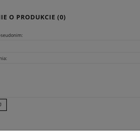
IE O PRODUKCIE (0)
pseudonim:
nia:
J