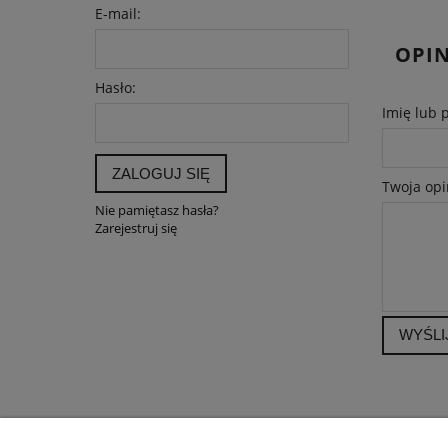
E-mail:
OPIN
Hasło:
Imię lub 
ZALOGUJ SIĘ
Twoja opi
Nie pamiętasz hasła?
Zarejestruj się
WYŚLI