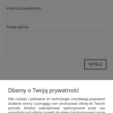
Imię lub pseudonim:
Twoja opinia:
WYŚLIJ
Dbamy o Twoją prywatność
POMOC
Pliki cookies i pokrewne im technologie umożliwiają poprawne
działanie strony i pomagają nam dostosować ofertę do Twoich
potrzeb. Możesz zaakceptować wykorzystanie przez nas
MOJE KONTO
wszystkich tych plików i przejść do sklepu lub dostosować użycie