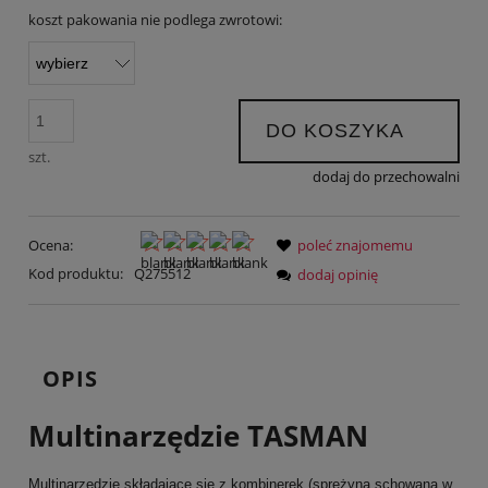
koszt pakowania nie podlega zwrotowi:
DO KOSZYKA
szt.
dodaj do przechowalni
Ocena:
poleć znajomemu
Kod produktu:
Q275512
dodaj opinię
OPIS
Multinarzędzie TASMAN
Multinarzędzie składające się z kombinerek (sprężyna schowana w