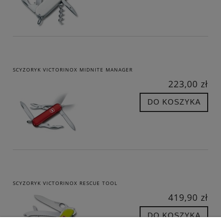
SCYZORYK VICTORINOX MIDNITE MANAGER
223,00 zł
DO KOSZYKA
SCYZORYK VICTORINOX RESCUE TOOL
419,90 zł
DO KOSZYKA