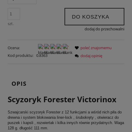
DO KOSZYKA
szt.
dodaj do przechowalni
Ocena:
poleć znajomemu
Kod produktu:
0.8363
dodaj opinię
OPIS
Scyzoryk Forester Victorinox
Szwajcarski scyzoryk Forester z 12 funkcjami a wśród nich piła do
drewna i system blokowania liner-lock , śrubokręty , otwieracz do
puszek i kapsli , rozwiertak i kilka innych równie przydatnych. Waga
128 g. długość 111 mm.