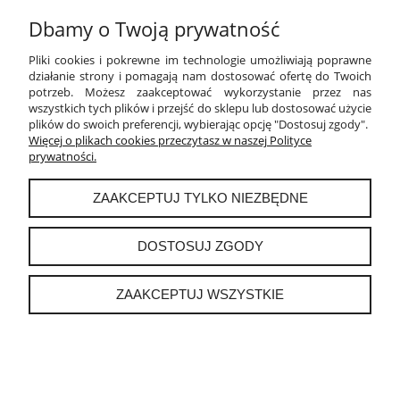
Dbamy o Twoją prywatność
Pliki cookies i pokrewne im technologie umożliwiają poprawne
działanie strony i pomagają nam dostosować ofertę do Twoich
potrzeb. Możesz zaakceptować wykorzystanie przez nas
wszystkich tych plików i przejść do sklepu lub dostosować użycie
plików do swoich preferencji, wybierając opcję "Dostosuj zgody".
OPINIE O PRODUKCIE (0)
Więcej o plikach cookies przeczytasz w naszej Polityce
prywatności.
Imię lub pseudonim:
ZAAKCEPTUJ TYLKO NIEZBĘDNE
DOSTOSUJ ZGODY
Twoja opinia:
ZAAKCEPTUJ WSZYSTKIE
WYŚLIJ