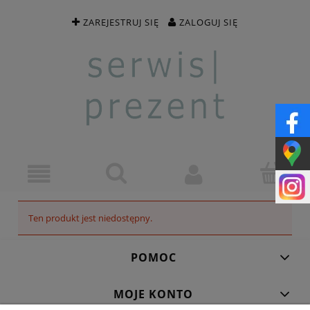
ZAREJESTRUJ SIĘ
ZALOGUJ SIĘ
Ten produkt jest niedostępny.
POMOC
MOJE KONTO