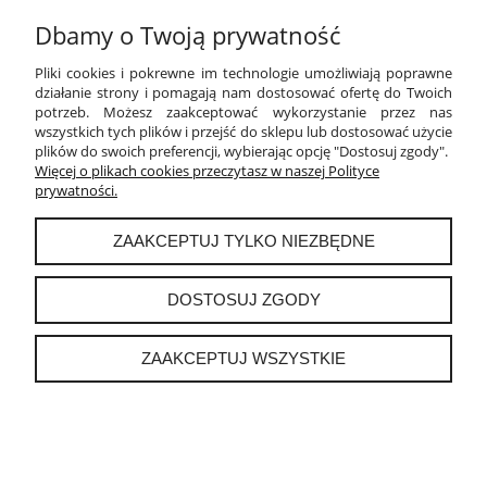
Dbamy o Twoją prywatność
PŁATNOŚCI I DOSTAWA
Pliki cookies i pokrewne im technologie umożliwiają poprawne
INFORMACJE
działanie strony i pomagają nam dostosować ofertę do Twoich
potrzeb. Możesz zaakceptować wykorzystanie przez nas
wszystkich tych plików i przejść do sklepu lub dostosować użycie
O NAS
plików do swoich preferencji, wybierając opcję "Dostosuj zgody".
Więcej o plikach cookies przeczytasz w naszej Polityce
prywatności.
instagram
ZAAKCEPTUJ TYLKO NIEZBĘDNE
POKAŻ PEŁNĄ WERSJĘ STRONY
DOSTOSUJ ZGODY
Sklep internetowy Shoper.pl
ZAAKCEPTUJ WSZYSTKIE