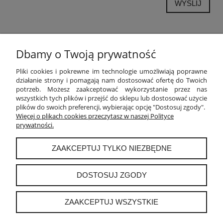
WYŚLIJ
Dbamy o Twoją prywatność
POMOC
Pliki cookies i pokrewne im technologie umożliwiają poprawne
działanie strony i pomagają nam dostosować ofertę do Twoich
potrzeb. Możesz zaakceptować wykorzystanie przez nas
MOJE KONTO
wszystkich tych plików i przejść do sklepu lub dostosować użycie
plików do swoich preferencji, wybierając opcję "Dostosuj zgody".
PŁATNOŚCI I DOSTAWA
Więcej o plikach cookies przeczytasz w naszej Polityce
prywatności.
INFORMACJE
ZAAKCEPTUJ TYLKO NIEZBĘDNE
O NAS
DOSTOSUJ ZGODY
ZAAKCEPTUJ WSZYSTKIE
instagram