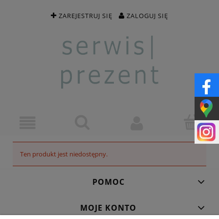
ZAREJESTRUJ SIĘ
ZALOGUJ SIĘ
Ten produkt jest niedostępny.
POMOC
MOJE KONTO