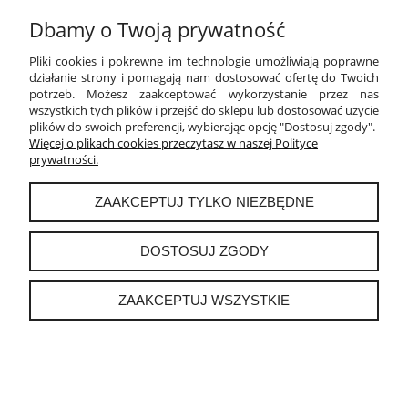
Dbamy o Twoją prywatność
PŁATNOŚCI I DOSTAWA
Pliki cookies i pokrewne im technologie umożliwiają poprawne
INFORMACJE
działanie strony i pomagają nam dostosować ofertę do Twoich
potrzeb. Możesz zaakceptować wykorzystanie przez nas
wszystkich tych plików i przejść do sklepu lub dostosować użycie
O NAS
plików do swoich preferencji, wybierając opcję "Dostosuj zgody".
Więcej o plikach cookies przeczytasz w naszej Polityce
prywatności.
instagram
ZAAKCEPTUJ TYLKO NIEZBĘDNE
POKAŻ PEŁNĄ WERSJĘ STRONY
DOSTOSUJ ZGODY
Sklep internetowy Shoper.pl
ZAAKCEPTUJ WSZYSTKIE